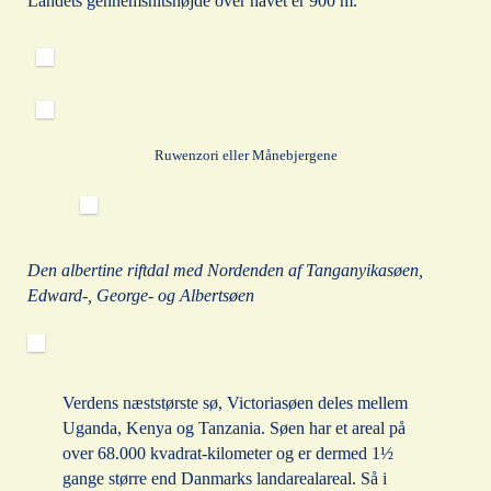
Landets gennemsnitshøjde over havet er 900 m.
Ruwenzori eller Månebjergene
Den albertine riftdal med Nordenden af Tanganyikasøen,
Edward-, George- og Albertsøen
Verdens næststørste sø, Victoriasøen deles mellem
Uganda, Kenya og Tanzania. Søen har et areal på
over 68.000 kvadrat-kilometer og er dermed 1½
gange større end Danmarks landarealareal. Så i