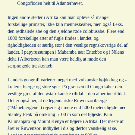
Congofloden helt til Atlanterhavet.
Ingen andre steder i Afrika kan man opleve så mange
forskellige primater, ikke kun menneskeaber, men også f.eks.
den rødhalede abe og den sjældne røde colobusabe. Flere end
1000 forskellige arter af fugle findes i landet, og
righoldigheden er særlig stor i den vestlige regnskovsrige del af
landet. I papyrussumpen i Mabamba nær Entebbe og i Nilens
delta i Albertsøen kan man være heldig at møde den
særprægede træskonæb.
Landets geografi varierer meget med vulkanske højdedrag og -
kratere, bjerge og store søer. På grænsen til Congo løber den
vestlige gren af den østafrikanske riftdal – den albertine riftdal.
Det er også her, at de legendariske Ruwenzoribjerge
(”Månebjergene”) rejser sig i mere end 5000 meters højde med
Stanley Peak på omkring 5100 m som det højeste. Kun
Kilimanjaro og Mount Kenya er højere i Afrika. Det meste af
året er Ruwenzori indhyllet i dis og derfor vanskelig at se.