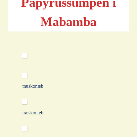
Papyrussumpen i
Mabamba
træskonæb
træskonæb