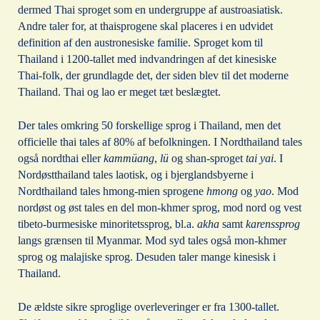
dermed Thai sproget som en undergruppe af austroasiatisk.
Andre taler for, at thaisprogene skal placeres i en udvidet
definition af den austronesiske familie. Sproget kom til
Thailand i 1200-tallet med indvandringen af det kinesiske
Thai-folk, der grundlagde det, der siden blev til det moderne
Thailand. Thai og lao er meget tæt beslægtet.
Der tales omkring 50 forskellige sprog i Thailand, men det
officielle thai tales af 80% af befolkningen. I Nordthailand tales
også nordthai eller
kammüang
,
lü
og shan-sproget
tai
yai
. I
Nordøstthailand tales laotisk, og i bjerglandsbyerne i
Nordthailand tales hmong-mien sprogene
hmong
og
yao
. Mod
nordøst og øst tales en del mon-khmer sprog, mod nord og vest
tibeto-burmesiske minoritetssprog, bl.a.
akha
samt
karenssprog
langs grænsen til Myanmar. Mod syd tales også mon-khmer
sprog og malajiske sprog. Desuden taler mange kinesisk i
Thailand.
De ældste sikre sproglige overleveringer er fra 1300-tallet.