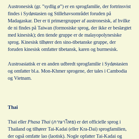
Austronesisk (gr. ”sydlig ø”) er en sprogfamilie, der fortrinsvist
findes i Sydøstasien og Stillehavsområdet foruden på
Madagaskar. Der er ti primærgrupper af austronesisk, af hvilke
de ni findes på Taiwan (formosiske sprog, der ikke er beslægtet
med kinesisk); den tiende gruppe er de malayopolynesiske
sprog. Kinesisk tilhører den sino-tibetanske gruppe, der
foruden kinesisk omfatter tibetansk, karen og burmesisk.
Austroasiatisk er en anden udbredt sprogfamilie i Sydøstasien
og omfatter bl.a. Mon-Khmer sprogene, der tales i Cambodia
og Vietnam.
Thai
Thai eller
Phasa Thai
(ภาษาไทย) er det officielle sprog i
Thailand og tilhører Tai-Kadai (eller Kra-Dai) sprogfamilien,
der også omfatte lao (laotisk). Nogle opfatter Tai-Kadai og