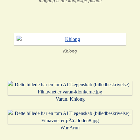
Indgang til det kongelige palads
Khlong
Varan, Khlong
War Arun