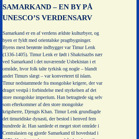
SAMARKAND – EN BY PÅ
UNESCO’S VERDENSARV
Samarkand er en af verdens ældste kulturbyer, og
byen er fyldt med orientalske pragtbygninger.
Byens mest berømte indbygger var Timur Lenk
(1336-1405). Timur Lenk er født i Shakrisazbs nær
ved Samarkand i det nuværende Usbekistan i et
område, hvor folk talte tyrkisk og nogle – blandt
andet Timurs slægt – var konverteret til islam.
Timur nedstammede fra mongolske krigere, der var
draget vestpå i forbindelse med styrkelsen af det
store mongolske imperium. Han betragtede sig selv
som efterkommer af den store mongolske
krigsherre, Djengis Khan. Timur Lenk grundlagde
det timuridiske dynasti, der bestod i henved fem
hundrede år. Han samlede et meget stort område i
Centralasien og gjorde Samarkand til hovedstad i