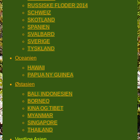
RUSSISKE FLODER 2014
SCHWEIZ
SKOTLAND
SPANIEN
SVALBARD
SVERIGE
TYSKLAND
Oceanien
HAWAII
PAPUA NY GUINEA
Østasien
BALI, INDONESIEN
BORNEO
KINA OG TIBET
MYANMAR
SINGAPORE
THAILAND
Vestlige Asien