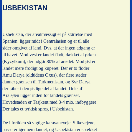
USBEKISTAN
Usbekistan, der arealmæssigt er på størrelse med
Spanien, ligger midt i Centralasien og er til alle
sider omgivet af land. Dvs. at der ingen adgang er
til havet. Mod vest er landet fladt, dækket af ørken
(Kyzylkum), der udgør 80% af arealet. Mod øst er
landet mere frodigt og kuperet. Der er to floder
Amu Darya (oldtidens Oxus), der flere steder
danner grænsen til Turkmenistan, og Syr Darya,
der løber i den østlige del af landet. Dele af
Aralsøen ligger inden for landets grænser.
Hovedstaden er Tasjkent med 3-4 mio. indbyggere.
Der tales et tyrkisk sprog i Usbekistan.
De i fortiden så vigtige karavaneveje, Silkevejene,
passerer igennem landet, og Usbekistan er spækket