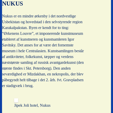
NUKUS
Nukus er en mindre ørkenby i det nordvestlige
Usbekistan og hovedstad i den selvstyrende region
Karakalpakstan. Byen er kendt for to ting:
“Ørkenens Louvre”, et imponerende kunstmuseum
etableret af kunstneren og kunstsamleren Igor
Savitsky. Det anses for at være det fornemste
museum i hele Centralasien. Kunstsamlingen består
af antikviteter, folkekunst, tæpper og verdens
næststørste samling af russisk avantgardekunst (den
største findes i Skt. Petersborg). Den anden
seværdighed er Mizdakhan, en nekropolis, der blev
påbegyndt helt tilbage i det 2. årh. fvt. Gravpladsen
er stadigvæk i brug.
Jipek Joli hotel, Nukus