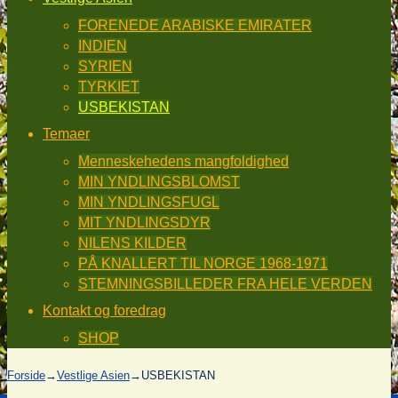
FORENEDE ARABISKE EMIRATER
INDIEN
SYRIEN
TYRKIET
USBEKISTAN
Temaer
Menneskehedens mangfoldighed
MIN YNDLINGSBLOMST
MIN YNDLINGSFUGL
MIT YNDLINGSDYR
NILENS KILDER
PÅ KNALLERT TIL NORGE 1968-1971
STEMNINGSBILLEDER FRA HELE VERDEN
Kontakt og foredrag
SHOP
Forside
→
Vestlige Asien
→
USBEKISTAN