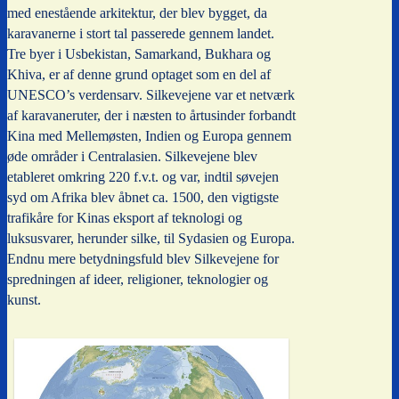
med enestående arkitektur, der blev bygget, da
karavanerne i stort tal passerede gennem landet.
Tre byer i Usbekistan, Samarkand, Bukhara og
Khiva, er af denne grund optaget som en del af
UNESCO’s verdensarv. Silkevejene var et netværk
af karavaneruter, der i næsten to årtusinder forbandt
Kina med Mellemøsten, Indien og Europa gennem
øde områder i Centralasien. Silkevejene blev
etableret omkring 220 f.v.t. og var, indtil søvejen
syd om Afrika blev åbnet ca. 1500, den vigtigste
trafikåre for Kinas eksport af teknologi og
luksusvarer, herunder silke, til Sydasien og Europa.
Endnu mere betydningsfuld blev Silkevejene for
spredningen af ideer, religioner, teknologier og
kunst.