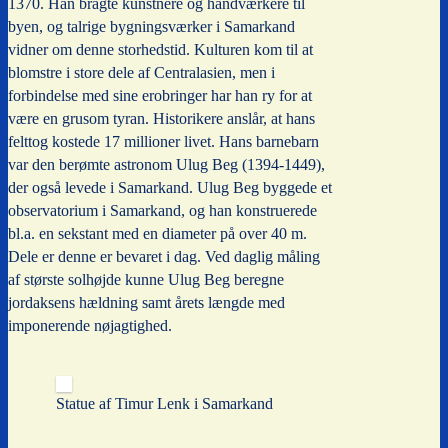
1370. Han bragte kunstnere og håndværkere til
byen, og talrige bygningsværker i Samarkand
vidner om denne storhedstid. Kulturen kom til at
blomstre i store dele af Centralasien, men i
forbindelse med sine erobringer har han ry for at
være en grusom tyran. Historikere anslår, at hans
felttog kostede 17 millioner livet. Hans barnebarn
var den berømte astronom Ulug Beg (1394-1449),
der også levede i Samarkand. Ulug Beg byggede et
observatorium i Samarkand, og han konstruerede
bl.a. en sekstant med en diameter på over 40 m.
Dele er denne er bevaret i dag. Ved daglig måling
af største solhøjde kunne Ulug Beg beregne
jordaksens hældning samt årets længde med
imponerende nøjagtighed.
Statue af Timur Lenk i Samarkand