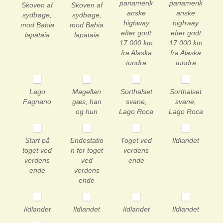
panamerik
panamerik
Skoven af
Skoven af
anske
anske
sydbøge,
sydbøge,
highway
highway
mod Bahia
mod Bahia
efter godt
efter godt
lapataia
lapataia
17.000 km
17.000 km
fra Alaska
fra Alaska
tundra
tundra
Lago
Magellan
Sorthalset
Sorthalset
Fagnano
gæs, han
svane,
svane,
og hun
Lago Roca
Lago Roca
Start på
Endestatio
Toget ved
Ildlandet
toget ved
n for toget
verdens
verdens
ved
ende
ende
verdens
ende
Ildlandet
Ildlandet
Ildlandet
Ildlandet