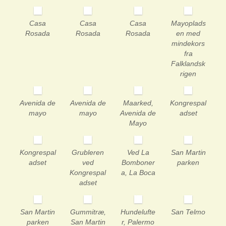
Casa
Casa
Casa
Mayoplads
Rosada
Rosada
Rosada
en med
mindekors
fra
Falklandsk
rigen
Avenida de
Avenida de
Maarked,
Kongrespal
mayo
mayo
Avenida de
adset
Mayo
Kongrespal
Grubleren
Ved La
San Martin
adset
ved
Bomboner
parken
Kongrespal
a, La Boca
adset
San Martin
Gummitræ,
Hundelufte
San Telmo
parken
San Martin
r, Palermo