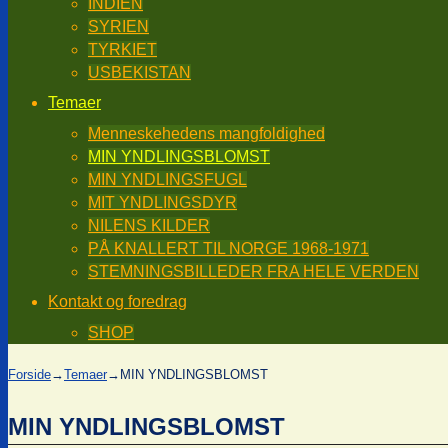
INDIEN
SYRIEN
TYRKIET
USBEKISTAN
Temaer
Menneskehedens mangfoldighed
MIN YNDLINGSBLOMST
MIN YNDLINGSFUGL
MIT YNDLINGSDYR
NILENS KILDER
PÅ KNALLERT TIL NORGE 1968-1971
STEMNINGSBILLEDER FRA HELE VERDEN
Kontakt og foredrag
SHOP
Forside
→
Temaer
→
MIN YNDLINGSBLOMST
MIN YNDLINGSBLOMST