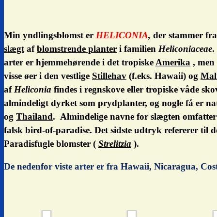
Min yndlingsblomst er
HELICONIA
,
der stammer fra
slægt
af
blomstrende planter
i familien
Heliconiaceae
.
arter er hjemmehørende i det tropiske
Amerika
, men 
visse øer i den vestlige
Stillehav
(f.eks. Hawaii) og
Mal
af
Heliconia
findes i regnskove eller tropiske våde skov
almindeligt dyrket som prydplanter, og nogle få er na
og
Thailand
. Almindelige navne for slægten omfatter
falsk bird-of-paradise.
Det sidste udtryk refererer til 
Paradisfugle blomster (
Strelitzia
).
De nedenfor viste arter er fra Hawaii, Nicaragua, Co