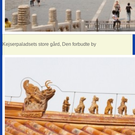
Kejserpaladsets store gård, Den forbudte by